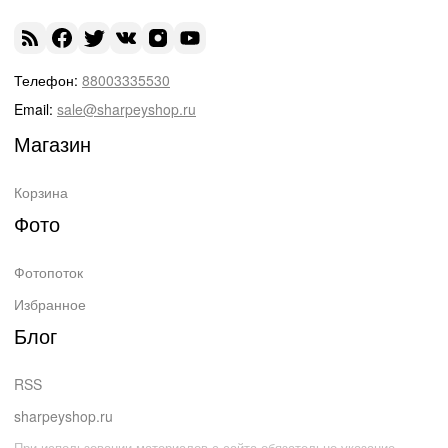
Телефон:
88003335530
Email:
sale@sharpeyshop.ru
Магазин
Корзина
Фото
Фотопоток
Избранное
Блог
RSS
sharpeyshop.ru